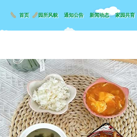
首页
园所风貌
通知公告
新闻动态
家园共育